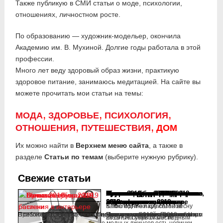
Также публикую в СМИ статьи о моде, психологии,
отношениях, личностном росте.
По образованию — художник-модельер, окончила
Академию им. В. Мухиной. Долгие годы работала в этой
профессии.
Много лет веду здоровый образ жизни, практикую
здоровое питание, занимаюсь медитацией. На сайте вы
можете прочитать мои статьи на темы:
МОДА
,
ЗДОРОВЬЕ
,
ПСИХОЛОГИЯ
,
ОТНОШЕНИЯ
,
ПУТЕШЕСТВИЯ
,
ДОМ
Их можно найти в
Верхнем меню сайта
, а также в
разделе
Статьи по темам
(выберите нужную рубрику).
Свежие статьи
Модные оправы для зрения
Модный тренд 2019: белая
Прически для длинных волос
Модные джинсы 2019:
Кружево: модная тенденция
Прически для длинных и
Комнатные цветы: как красиво
Вязаные сумки, тренд 2019
Сумки 2019: на плечо, поясные
Женская обувь 2019: ботинки
Головные уборы 2019: береты,
Большое комнатное растение
2019
обувь
2019: модные тенденции
высокие, узкие, широкие,
2019
коротких волос 2019
расположить в интерьере
и др.
кепки, фуражки, шляпы
в интерьере
В последние пару сезонов
Какие ботинки купить на весну
рваные, клеш
Белые ботинки и сапоги выглядят очень эффектно и сразу
Нынче на пике моды — гладкие прилизанные волосы.
В сезоне 2019 в сумочной моде есть две новинки. Первая из них
Приближается весна. И хотя на улицах еще лежит снег, но скоро
Нынче на первый план вышли
Хит сезона 2019 — кружево. Что
В прическах сезона 2019 главным
Многие женщины очень любят
Большое комнатное растение
вязаные сумки стали модным
2019? На первом месте —