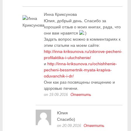
Инна Криксунова
Юлия, добрый день. Спасибо за
хороший отзыв о моих книгах, рада, что
они вам нравятся
Задать вопрос можно в комментариях к
этим статьям на моем сайте:
http://inna-kriksunova.ru/zdorove-pecheni-
profilaktika-i-uluchshenie/
и
http://inna-kriksunova.ru/ochishhenie-
pecheni-bessmertnik-myata-krapiva-
oduvanchik-i-dr/
Они как раз посвящены очищению и
здоровью печени.
on 19.09.2016
Ответить
Юлия
Спасибо)
on 20.09.2016
Ответить