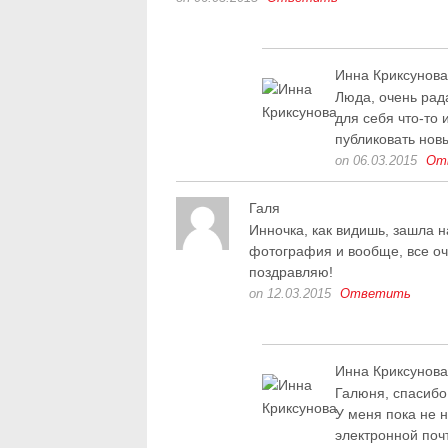
Инна Криксунова
Люда, очень рад
для себя что-то 
публиковать нов
on 06.03.2015
От
Галя
Инночка, как видишь, зашла н
фотография и вообще, все оч
поздравляю!
on 12.03.2015
Ответить
Инна Криксунова
Галюня, спасибо,
У меня пока не 
электронной поч