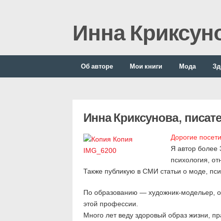
Инна Криксун
Об авторе
Мои книги
Мода
Зд
Инна Криксунова, писат
Дорогие посети
Я автор более 
психология, от
Также публикую в СМИ статьи о моде, пси
По образованию — художник-модельер, ок
этой профессии.
Много лет веду здоровый образ жизни, п