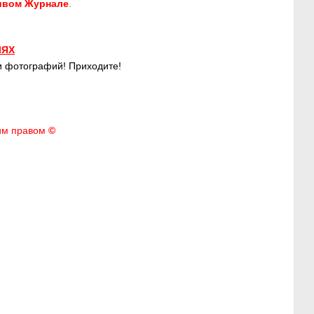
вом Журнале
.
ЛЯХ
и фотографий!
Приходите!
им правом
©