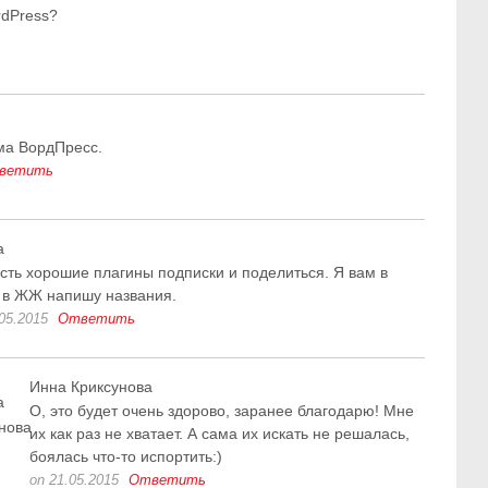
rdPress?
ма ВордПресс.
ветить
а
сть хорошие плагины подписки и поделиться. Я вам в
 в ЖЖ напишу названия.
05.2015
Ответить
Инна Криксунова
О, это будет очень здорово, заранее благодарю! Мне
их как раз не хватает. А сама их искать не решалась,
боялась что-то испортить:)
on 21.05.2015
Ответить