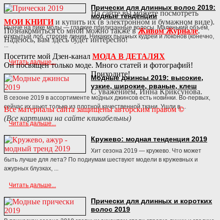
Прически для длинных волос 2019:
На сайте вы можете посмотреть
модные тенденции
МОИ КНИГИ
и купить их (в электронном и бумажном виде).
Нынче на пике моды — гладкие прилизанные волосы. Маленький объем,
Познакомиться со мной можно также в
Живом Журнале
.
открытый лоб, строгие линии. Никаких пышных кудрей и локонов (конечно,
Надеюсь, вам здесь будет интересно!
...
Посетите мой Дзен-канал
МОДА В ДЕТАЛЯХ
Читать дальше...
Он посвящен только моде. Много статей и фотографий!
Приходите!
Модные джинсы 2019: высокие,
узкие, широкие, рваные, клеш
С уважением, Инна Криксунова.
В сезоне 2019 в ассортименте модных джинсов есть новинки. Во-первых,
сейчас их шьют только из плотной качественной ткани. Ушли в ...
Все материалы сайта защищены авторским правом
©
(Все картинки на сайте кликабельны)
Читать дальше...
Кружево: модная тенденция 2019
Хит сезона 2019 — кружево. Что может
быть лучше для лета? По подиумам шествуют модели в кружевных и
ажурных блузках, ...
Читать дальше...
Прически для длинных и коротких
волос 2019