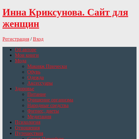
Инна Криксунова. Сайт для
женщин
Регистрация
/
Вход
Об авторе
Мои книги
Мода
Макияж Прически
Обувь
Одежда
Аксессуары
Здоровье
Питание
Очищение организма
Народные средства
Фитнес, диеты
Медитация
Психология
Отношения
Путешествия
Санкт-Петербург