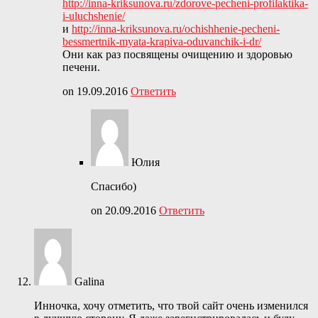
http://inna-kriksunova.ru/zdorove-pecheni-profilaktika-
i-uluchshenie/
и
http://inna-kriksunova.ru/ochishhenie-pecheni-
bessmertnik-myata-krapiva-oduvanchik-i-dr/
Они как раз посвящены очищению и здоровью
печени.
on 19.09.2016
Ответить
Юлия
Спасибо)
on 20.09.2016
Ответить
Galina
Инночка, хочу отметить, что твой сайт очень изменился