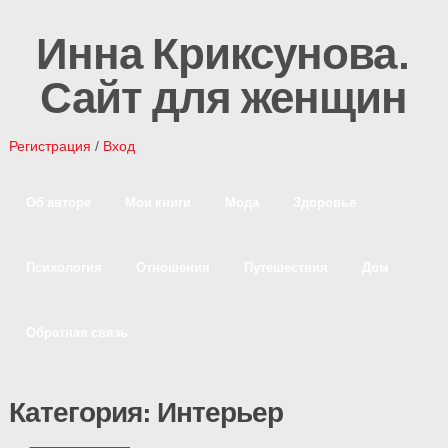
Инна Криксунова.
Сайт для женщин
Регистрация
/
Вход
Об авторе
Мои книги
Мода
Здоровье
Психология
Отношения
Путешествия
Дом
Обратная связь
Категория: Интерьер