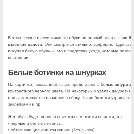
В этом сезоне в ассортименте обуви на первый план вышли
бе
высокие сапоги
. Они смотрятся стильно, эффектно. Единстве
покупая белую обувь — это о средствах ухода, которые позвол
состоянии.
Белые ботинки на шнурках
На картинке, показанной выше, представлены белые
шнурова
контрастного черного цвета. На некоторых моделях шнуровка 
они застегиваются на молнию сбоку. Такие ботинки украшают
заклепками и пр.
Эта обувь будет хорошо сочетаться с такими вещами, как:
• черные и белые леггинсы,
• обтягивающие джинсы скинни (без дырок),