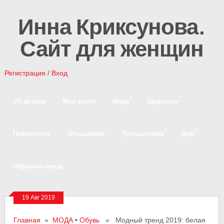
Инна Криксунова.
Сайт для женщин
Регистрация
/
Вход
»
»
Об авторе
Мои книги
Мода
Здоровье
»
»
Психология
Отношения
Путешествия
Дом
Обратная связь
19 Авг 2019
Главная
»
МОДА
•
Обувь
» Модный тренд 2019: белая