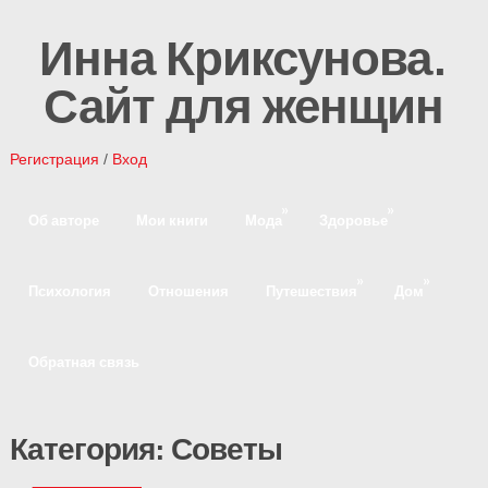
Инна Криксунова.
Сайт для женщин
Регистрация
/
Вход
»
»
Об авторе
Мои книги
Мода
Здоровье
»
»
Психология
Отношения
Путешествия
Дом
Обратная связь
Категория: Советы