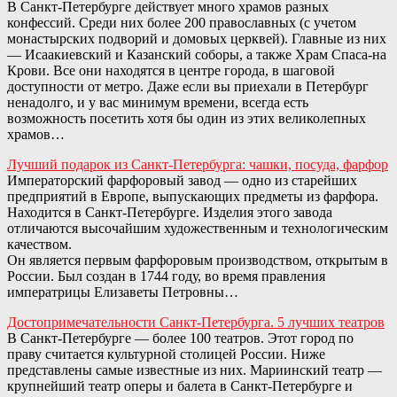
В Санкт-Петербурге действует много храмов разных
конфессий. Среди них более 200 православных (с учетом
монастырских подворий и домовых церквей). Главные из них
— Исаакиевский и Казанский соборы, а также Храм Спаса-на
Крови. Все они находятся в центре города, в шаговой
доступности от метро. Даже если вы приехали в Петербург
ненадолго, и у вас минимум времени, всегда есть
возможность посетить хотя бы один из этих великолепных
храмов…
Лучший подарок из Санкт-Петербурга: чашки, посуда, фарфор
Императорский фарфоровый завод — одно из старейших
предприятий в Европе, выпускающих предметы из фарфора.
Находится в Санкт-Петербурге. Изделия этого завода
отличаются высочайшим художественным и технологическим
качеством.
Он является первым фарфоровым производством, открытым в
России. Был создан в 1744 году, во время правления
императрицы Елизаветы Петровны…
Достопримечательности Санкт-Петербурга. 5 лучших театров
В Санкт-Петербурге — более 100 театров. Этот город по
праву считается культурной столицей России. Ниже
представлены самые известные из них. Мариинский театр —
крупнейший театр оперы и балета в Санкт-Петербурге и