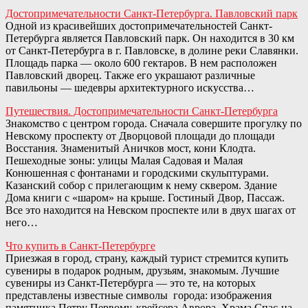
Достопримечательности Санкт-Петербурга. Павловский парк
Одной из красивейших достопримечательностей Санкт-
Петербурга является Павловский парк. Он находится в 30 км
от Санкт-Петербурга в г. Павловске, в долине реки Славянки.
Площадь парка — около 600 гектаров. В нем расположен
Павловский дворец. Также его украшают различные
павильоны — шедевры архитектурного искусства…
Путешествия. Достопримечательности Санкт-Петербурга
Знакомство с центром города. Сначала совершите прогулку по
Невскому проспекту от Дворцовой площади до площади
Восстания. Знаменитый Аничков мост, кони Клодта.
Пешеходные зоны: улицы Малая Садовая и Малая
Конюшенная с фонтанами и городскими скульптурами.
Казанский собор с прилегающим к нему сквером. Здание
Дома книги с «шаром» на крыше. Гостиный Двор, Пассаж.
Все это находится на Невском проспекте или в двух шагах от
него…
Что купить в Санкт-Петербурге
Приезжая в город, страну, каждый турист стремится купить
сувениры в подарок родным, друзьям, знакомым. Лучшие
сувениры из Санкт-Петербурга — это те, на которых
представлены известные символы города: изображения
памятника Петру Первому, крейсера Аврора, Храма Спас-на-