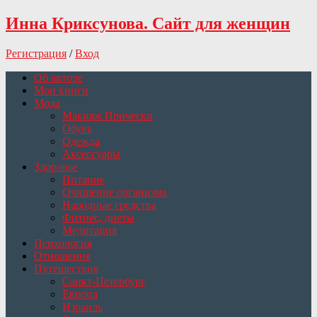
Инна Криксунова. Сайт для женщин
Регистрация
/
Вход
Об авторе
Мои книги
Мода
Макияж Прически
Обувь
Одежда
Аксессуары
Здоровье
Питание
Очищение организма
Народные средства
Фитнес, диеты
Медитация
Психология
Отношения
Путешествия
Санкт-Петербург
Европа
Израиль