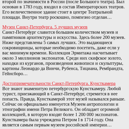
второй по значимости в России (после Большого театра). Был
основан в 1783 году, входил в состав Императорских театров.
Его величественное здание стоит в центре Театральной
площади. Внутри театр роскошно, помпезно отделан…
Музеи Санкт-Петербурга. 5 лучших музеев
Санкт-Петербург славится большим количеством музеев и
памятников архитектуры и искусства. Здесь более 200 музеев.
Ниже представлены 5 самых лучших. Это выдающиеся
сокровищницы, которые необходимо посетить, даже если у
вас минимум времени. Коллекция Эрмитажа насчитывает
около 3 миллионов экспонатов. Среди них скифское золото,
находки из курганов, произведения живописи и скульптуры,
картины Леонардо да Винчи, Рубенса, Тициана, Рембрандта,
Гейнсборо…
Достопримечательности Санкт-Петербурга. Кунсткамера
Все знают знаменитую петербургскую Кунсткамеру. Любой
турист, приезжающий в Санкт-Петербург, стремится в нее
попасть. Правда, Кунсткамерой этот музей назывался раньше.
Сейчас он официально именуется Музеем антропологии и
этнографии имени Петра Великого. Он обладает огромной
коллекцией, в которую входят более 1 200 000 экспонатов.
Кунсткамера была учреждена Петром I в 1714 году. Она
является самым первым музеем российской империи…