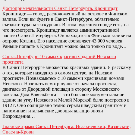
Достопримечательности Санкт-Петербурга. Кронштадт
Кронштадт — город, расположенный на острове в Финском
заливе. Если вы будете в Санкт-Петербурге, обязательно
съездите туда на экскурсию. В этом чудесном городе есть, на
что посмотреть. Кронштадт является административной
частью Санкт-Петербурга. Он находится в Финском заливе на
острове Котлин. Его население составляет 43 000 человек.
Раньше попасть в Кронштадт можно было только по воде…
Санкт-Петербург. 10 самых красивых зданий Невского
проспекта
В Санкт-Петербурге множество красивых зданий. Я расскажу
о тех, которые находятся в самом центре, на Невском
проспекте. Познакомьтесь с 10 самыми красивыми домами
Невского. Начинать осмотр лучше от начала проспекта,
двигаясь от Дворцовой площади в сторону Московского
вокзала. Дом Вавельберга — это большое монументальное
здание на углу Невского и Малой Морской было построено в
1912 г. Оно облицовано темно-серым шведским гранитом и
напоминает итальянские дворцы-палаццо эпохи
Возрождения…
Главные храмы Санкт-Петербурга. Исаакиевский, Казанский,
Спас-на-Крови