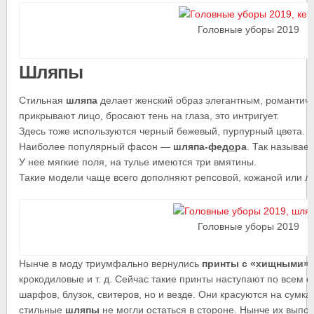
Головные уборы 2019
Шляпы
Стильная
шляпа
делает женский образ элегантным, романтич
прикрывают лицо, бросают тень на глаза, это интригует.
Здесь тоже используются черный бежевый, пурпурный цвета. 
Наиболее популярный фасон —
шляпа-фед
о
ра
. Так называе
У нее мягкие поля, на тулье имеются три вмятины.
Такие модели чаще всего дополняют репсовой, кожаной или ла
Головные уборы 2019
Нынче в моду триумфально вернулись
принты с «хищными» 
крокодиловые и т. д. Сейчас такие принты наступают по всем 
шарфов, блузок, свитеров, но и везде. Они красуются на сумка
стильные
шляпы
не могли остаться в стороне. Нынче их вып