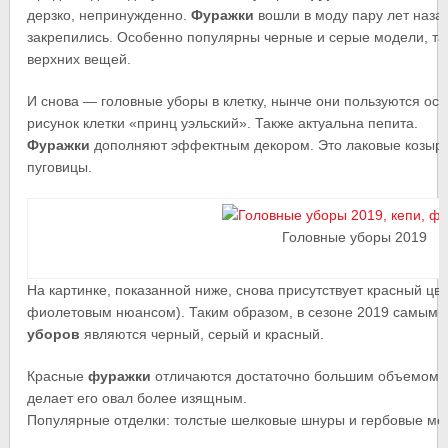
дерзко, непринужденно.
Фуражки
вошли в моду пару лет назад
закрепились. Особенно популярны черные и серые модели, так
верхних вещей.
И снова — головные уборы в клетку, нынче они пользуются ос
рисунок клетки «принц уэльский». Также актуальна пепита.
Фуражки
дополняют эффектным декором. Это лаковые козырьк
пуговицы.
Головные уборы 2019
На картинке, показанной ниже, снова присутствует красный цве
фиолетовым нюансом). Таким образом, в сезоне 2019 самым
уборов
являются черный, серый и красный.
Красные
фуражки
отличаются достаточно большим объемом. Э
делает его овал более изящным.
Популярные отделки: толстые шелковые шнуры и гербовые ме