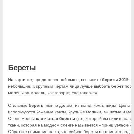
Береты
На картинке, представленной выше, вы видите
береты 2019
. 
небольшие. К крупным чертам лица лучше выбрать
берет
побо
маленькая модель, как говорят, «по головке».
Стильные
береты
нынче делают из ткани, кожи, твида. Цвета:
используются кожаные канты, крупные молнии, вышитые и ме
Очень модны
клетчатые береты
(тот, который вы видите на в
ткани, которая на модном сленге называется «принц уэльский»
Обратите внимание на то, что сейчас береты не принято надви