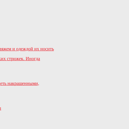
ких стрижек. Иногда
деть накрашенными,
ы