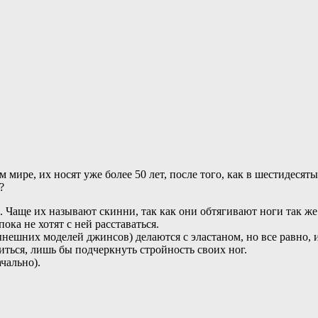
м мире, их носят уже более 50 лет, после того, как в шестидеся
?
ще их называют скинни, так как они обтягивают ноги так же пл
ка не хотят с ней расставаться.
ынешних моделей джинсов) делаются с эластаном, но все равно, и
иться, лишь бы подчеркнуть стройность своих ног.
чально).