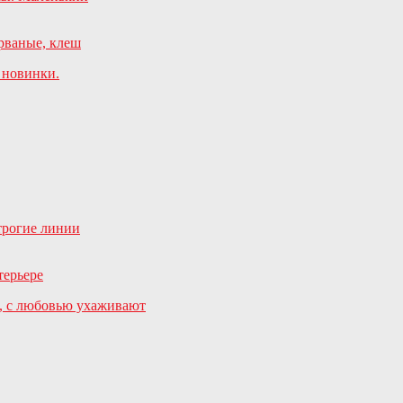
 новинки.
трогие линии
, с любовью ухаживают