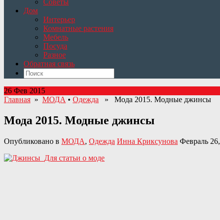
Советы
Дом
Интерьер
Комнатные растения
Мебель
Посуда
Разное
Обратная связь
26 Фев 2015
Главная
»
МОДА
•
Одежда
» Мода 2015. Модные джинсы
Мода 2015. Модные джинсы
Опубликовано в
МОДА
,
Одежда
Инна Криксунова
Февраль 26,