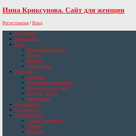
Инна Криксунова. Сайт для женщин
Регистрация
/
Вход
Об авторе
Мои книги
Мода
Макияж Прически
Обувь
Одежда
Аксессуары
Здоровье
Питание
Очищение организма
Народные средства
Фитнес, диеты
Медитация
Психология
Отношения
Путешествия
Санкт-Петербург
Европа
Израиль