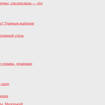
ктичны, сексапильны — что
ке? Удачным выбором
е оправы, делающие
 сразу
сы. Маленький