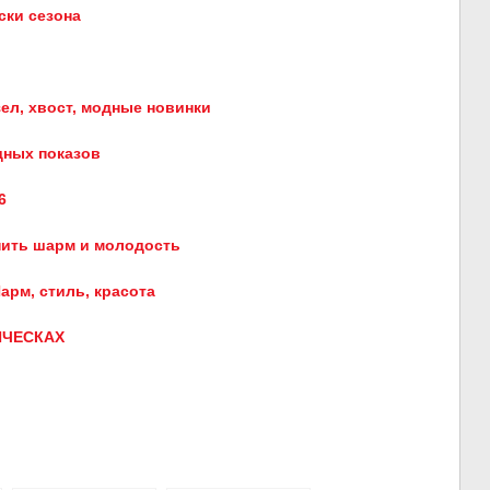
ски сезона
ел, хвост, модные новинки
дных показов
6
нить шарм и молодость
арм, стиль, красота
ИЧЕСКАХ