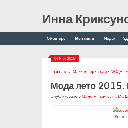
Инна Криксун
Об авторе
Мои книги
Мода
»
Зд
06 Июн 2015
Главная
»
Макияж, прически
•
МОДА
» 
Мода лето 2015. 
Опубликовано в
Макияж, прически
,
МОД
Коротк