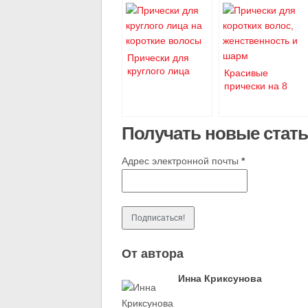
Прически для
круглого лица
Красивые
2015-2016
прически на 8
марта для
длинных и
Получать новые стать
коротких волос
Адрес электронной почты
*
От автора
Инна Криксунова