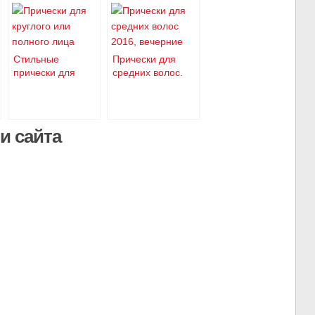
Стильные
Прически для
прически для
средних волос.
полного лица
На пике моды —
образ Мэрилин
Монро
и сайта