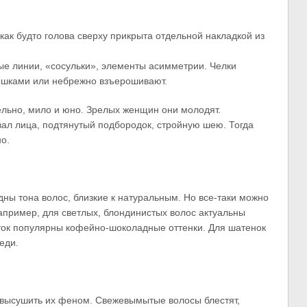
 как будто голова сверху прикрыта отдельной накладкой из
ные линии, «сосульки», элементы асимметрии. Челки
рышками или небрежно взъерошивают.
тельно, мило и юно. Зрелых женщин они молодят.
вал лица, подтянутый подбородок, стройную шею. Тогда
о.
ны тона волос, близкие к натуральным. Но все-таки можно
например, для светлых, блондинистых волос актуальны
ток популярны кофейно-шоколадные оттенки. Для шатенок
еди.
 высушить их феном. Свежевымытые волосы блестят,