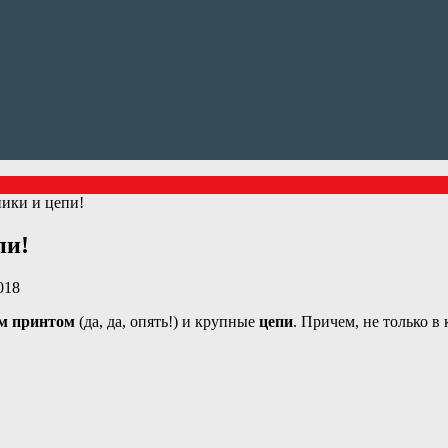
ики и цепи!
пи!
018
м принтом
(да, да, опять!) и крупные
цепи
. Причем, не только в