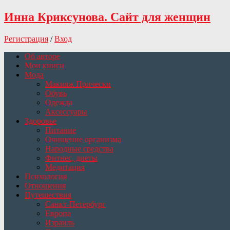
Инна Криксунова. Сайт для женщин
Регистрация
/
Вход
Об авторе
Мои книги
Мода
Макияж Прически
Обувь
Одежда
Аксессуары
Здоровье
Питание
Очищение организма
Народные средства
Фитнес, диеты
Медитация
Психология
Отношения
Путешествия
Санкт-Петербург
Европа
Израиль