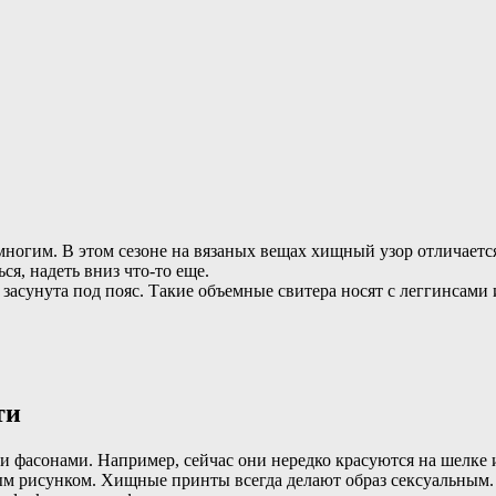
многим. В этом сезоне на вязаных вещах хищный узор отличаетс
ся, надеть вниз что-то еще.
засунута под пояс. Такие объемные свитера носят с леггинсами 
ти
 фасонами. Например, сейчас они нередко красуются на шелке 
ым рисунком. Хищные принты всегда делают образ сексуальным.