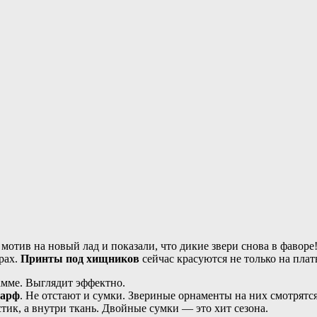
отив на новый лад и показали, что дикие звери снова в фавор
рах.
Принты под хищников
сейчас красуются не только на плать
амме. Выглядит эффектно.
шарф
. Не отстают и сумки. Звериные орнаменты на них смотрятся
ик, а внутри ткань. Двойные сумки — это хит сезона.