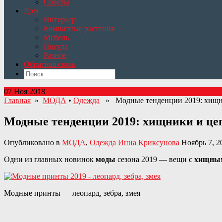
Советы
Дом
Интерьер
Комнатные растения
Мебель
Посуда
Разное
Обратная связь
07 Ноя 2018
Главная
»
МОДА
•
Одежда
» Модные тенденции 2019: хищн
Модные тенденции 2019: хищники и це
Опубликовано в
МОДА
,
Одежда
Инна Криксунова
Ноябрь 7, 2
Одни из главных новинок
моды
сезона 2019 — вещи с
хищны
Модные принты — леопард, зебра, змея