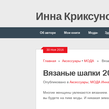
Инна Криксун
Об авторе
Мои книги
Мода
»
Зд
30 Ноя 2016
Главная
»
Аксессуары
•
МОДА
» Вязан
Вязаные шапки 2
Опубликовано в
Аксессуары
,
МОДА
Инна
Многие женщины увлекаются вязанием. 
вы будете на пике моды. И никакая зима