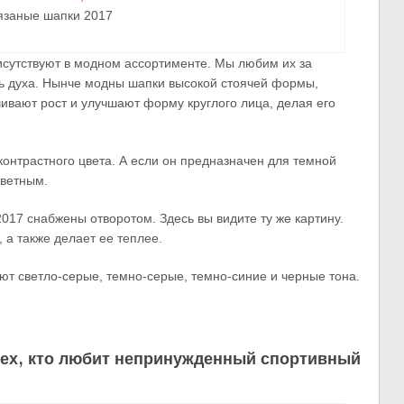
язаные шапки 2017
исутствуют в модном ассортименте. Мы любим их за
ть духа. Нынче модны шапки высокой стоячей формы,
чивают рост и улучшают форму круглого лица, делая его
онтрастного цвета. А если он предназначен для темной
цветным.
017 снабжены отворотом. Здесь вы видите ту же картину.
 а также делает ее теплее.
ют светло-серые, темно-серые, темно-синие и черные тона.
тех, кто любит непринужденный спортивный