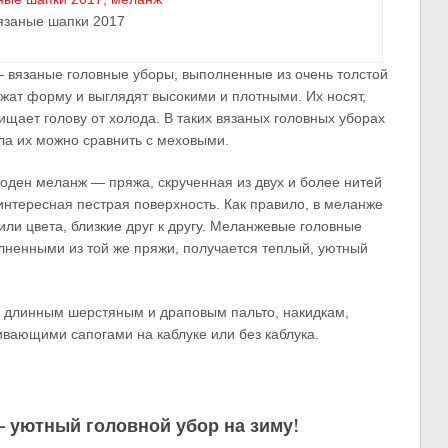
язаные шапки 2017
 вязаные головные уборы, выполненные из очень толстой
жат форму и выглядят высокими и плотными. Их носят,
ищает голову от холода. В таких вязаных головных уборах
ла их можно сравнить с меховыми.
моден меланж — пряжа, скрученная из двух и более нитей
 интересная пестрая поверхность. Как правило, в меланже
или цвета, близкие друг к другу. Меланжевые головные
ненными из той же пряжи, получается теплый, уютный
к длинным шерстяным и драповым пальто, накидкам,
ивающими сапогами на каблуке или без каблука.
 уютный головной убор на зиму!