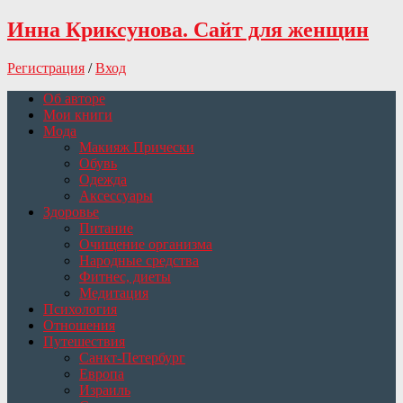
Инна Криксунова. Сайт для женщин
Регистрация
/
Вход
Об авторе
Мои книги
Мода
Макияж Прически
Обувь
Одежда
Аксессуары
Здоровье
Питание
Очищение организма
Народные средства
Фитнес, диеты
Медитация
Психология
Отношения
Путешествия
Санкт-Петербург
Европа
Израиль