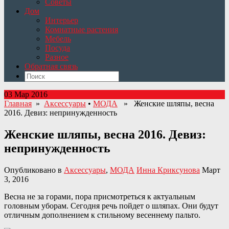
Советы
Дом
Интерьер
Комнатные растения
Мебель
Посуда
Разное
Обратная связь
03 Мар 2016
Главная
»
Аксессуары
•
МОДА
» Женские шляпы, весна
2016. Девиз: непринужденность
Женские шляпы, весна 2016. Девиз:
непринужденность
Опубликовано в
Аксессуары
,
МОДА
Инна Криксунова
Март
3, 2016
Весна не за горами, пора присмотреться к актуальным
головным уборам. Сегодня речь пойдет о шляпах. Они будут
отличным дополнением к стильному весеннему пальто.