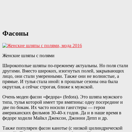
Фасоны
Женские шляпы с полями
Широкополые шляпы по-прежнему актуальны. Но поля стали
другими. Вместо широких, изогнутых полей, закрывающих
лицо, они стали умеренными. Также они не волнистые, а
прямые. И тулья стала иной: в прошлые сезоны она была
округлая, а сейчас строгая, ближе к мужской.
Очень моден фасон «федора» (fedora). Это шляпа мужского
типа, тулья которой имеет три вмятины: одну посередине и
две по бокам. Их часто носили гангстеры — герои
американских фильмов 30-40-х годов. Да и в наше время в
федоре ходили Майкл Джексон, Джонни Депп и др.
Также популярен фасон канотье (с низкой цилиндрической