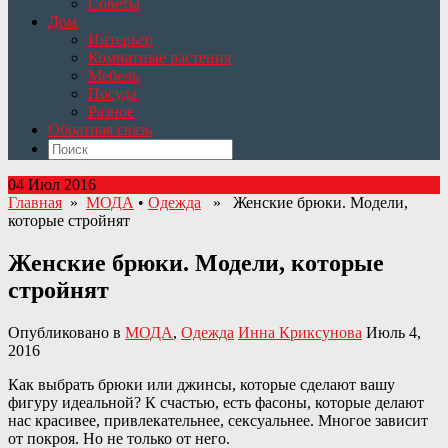
Советы
Дом
Интерьер
Комнатные растения
Мебель
Посуда
Разное
Обратная связь
04 Июл 2016
Главная
»
МОДА
•
Одежда
» Женские брюки. Модели,
которые стройнят
Женские брюки. Модели, которые
стройнят
Опубликовано в
МОДА
,
Одежда
Инна Криксунова
Июль 4,
2016
Как выбрать брюки или джинсы, которые сделают вашу
фигуру идеальной? К счастью, есть фасоны, которые делают
нас красивее, привлекательнее, сексуальнее. Многое зависит
от покроя. Но не только от него.