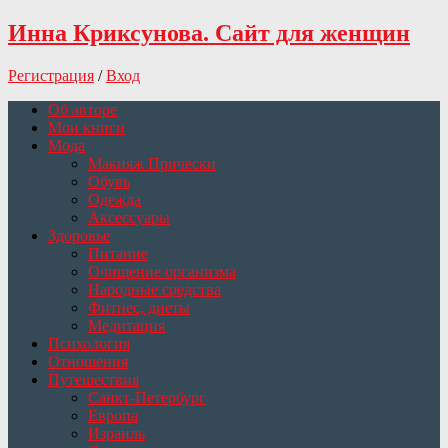
Инна Криксунова. Сайт для женщин
Регистрация
/
Вход
Об авторе
Мои книги
Мода
Макияж Прически
Обувь
Одежда
Аксессуары
Здоровье
Питание
Очищение организма
Народные средства
Фитнес, диеты
Медитация
Психология
Отношения
Путешествия
Санкт-Петербург
Европа
Израиль