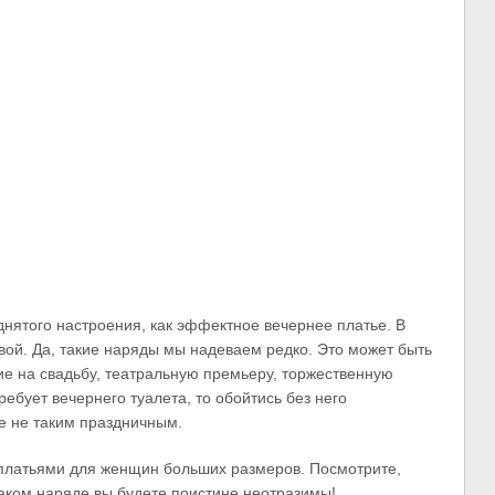
днятого настроения, как эффектное вечернее платье. В
вой. Да, такие наряды мы надеваем редко. Это может быть
ие на свадьбу, театральную премьеру, торжественную
требует вечернего туалета, то обойтись без него
е не таким праздничным.
платьями для женщин больших размеров. Посмотрите,
таком наряде вы будете поистине неотразимы!