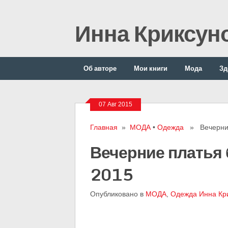
Инна Криксун
Об авторе
Мои книги
Мода
Зд
07 Авг 2015
Главная
»
МОДА
•
Одежда
» Вечерние 
Вечерние платья
2015
Опубликовано в
МОДА
,
Одежда
Инна Кр