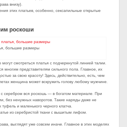
рава внизу).
ния этих платьев, особенно, сексапильные открытые
ним роскоши
ья, большие размеры
могут смотреться платья с подчеркнутой линией талии.
 многим представителям сильного пола. Главное, их
тью за свою красоту! Здесь, действительно, есть, чем
алетах женщина может вскружить голову любому мужчине.
 с серебром вся роскошь — в богатом материале. При
ми, без ненужных наворотов. Такие наряды даже не
 туфель и маленького черного клатча.
атье из серебристой ткани с вышитым лифом.
рава, выглядят уже совсем иначе. Главное в этих моделях