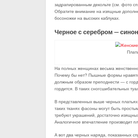
задрапированным декольте (см. фото сп
Обратите внимание на изящные дополне
босоножки на высоких каблуках.
Черное с серебром — сино
Плат
На полных женщинах весьма женственно 
Почему бы нет? Пышные формы нравятся
должным образом преподнести — с гордос
гордится. В таких сногсшибательных ту
В представленных выше черных платьях
таких тканях фасоны могут быть просты
требуют украшений, достаточно изящных
Аналогичное впечатление производит пл
А вот два черных наряда, показанных сп