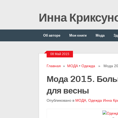
Инна Криксун
Об авторе
Мои книги
Мода
Зд
08 Май 2015
Главная
»
МОДА
•
Одежда
» Мода 2015
Мода 2015. Боль
для весны
Опубликовано в
МОДА
,
Одежда
Инна Кр