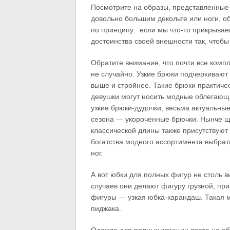
Посмотрите на образы, представленные 
довольно большим декольте или ноги, об
по принципу: если мы что-то прикрываем
достоинства своей внешности так, чтобы
Обратите внимание, что почти все комп
не случайно. Узкие брюки подчеркивают 
выше и стройнее. Такие брюки практич
девушки могут носить модные облегающ
узкие брюки-дудочки, весьма актуальные
сезона — укороченные брючки. Нынче щ
классической длины также присутствуют
богатства модного ассортимента выбрат
ног.
А вот юбки для полных фигур не столь
случаев они делают фигуру грузной, пр
фигуры — узкая юбка-карандаш. Такая м
пиджака.