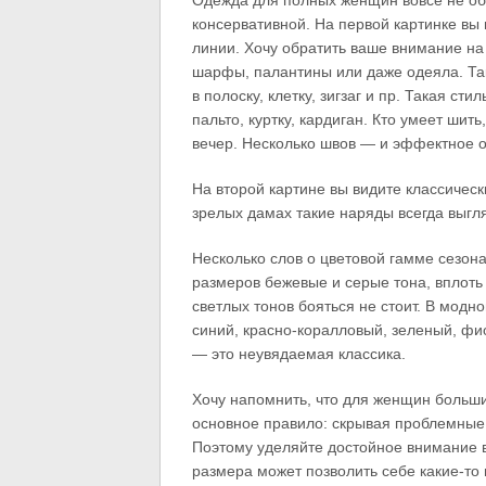
Одежда для полных женщин вовсе не об
консервативной. На первой картинке в
линии. Хочу обратить ваше внимание на
шарфы, палантины или даже одеяла. Та
в полоску, клетку, зигзаг и пр. Такая с
пальто, куртку, кардиган. Кто умеет шит
вечер. Несколько швов — и эффектное о
На второй картине вы видите классичес
зрелых дамах такие наряды всегда выгл
Несколько слов о цветовой гамме сезо
размеров бежевые и серые тона, вплоть 
светлых тонов бояться не стоит. В модно
синий, красно-коралловый, зеленый, фио
— это неувядаемая классика.
Хочу напомнить, что для женщин больш
основное правило: скрывая проблемные 
Поэтому уделяйте достойное внимание в
размера может позволить себе какие-то