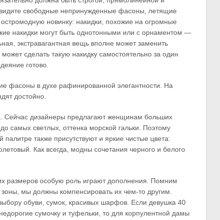
язательно должна быть строгой, прямолинейной и
ы видите свободные непринужденные фасоны, летящие
 остромодную новинку: накидки, похожие на огромные
кие накидки могут быть однотонными или с орнаментом —
тильная, экстравагантная вещь вполне может заменить
ь, может сделать такую накидку самостоятельно за один
деяние готово.
кие фасоны в духе рафинированной элегантности. На
ядят достойно.
на. Сейчас дизайнеры предлагают женщинам больших
до самых светлых, оттенка морской гальки. Поэтому
й палитре также присутствуют и яркие чистые цвета:
летовый. Как всегда, модны сочетания черного и белого
их размеров особую роль играют дополнения. Помним
зоны, мы должны компенсировать их чем-то другим.
ыбору обуви, сумок, красивых шарфов. Если девушка 40
 недорогие сумочку и туфельки, то для корпулентной дамы