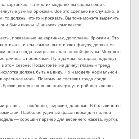
на картинках. На многих моделях вы видим вещи с
тянутые узкими брюками. Все это сделано не случайно, а
, то должны что-то и показать. Вы тоже можете выделить
 они были видны. И никаких комплексов!
лекты, показанные на картинках, дополнены брюками. Это
вертикаль, и тем самым, вытягивают фигуру, делают ее
ески почти всегда выигрышны для полной фигуры. Молодые
ие джинсы с прорехами. Ну а дамам постарше подойдут
 в этом сезоне. Посмотрите на длину: главный тренд
иколотка должна быть на виду. Но и модели нормальной
 в арсенале моды. Поэтому не составит труда среди
ь брюки, которые хорошо подчеркнут стройность ваших
 выигрышны — особенно, широкие, длинные. В большинстве
иземистой. Наиболее удачный фасон юбки для полной
одель — хороший партнер для весеннего жакета, куртки,