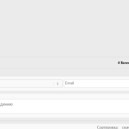
4
Комм
Сортировка:
сна