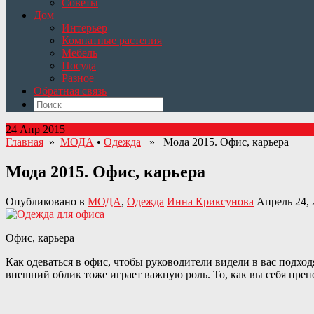
Советы
Дом
Интерьер
Комнатные растения
Мебель
Посуда
Разное
Обратная связь
24 Апр 2015
Главная
»
МОДА
•
Одежда
» Мода 2015. Офис, карьера
Мода 2015. Офис, карьера
Опубликовано в
МОДА
,
Одежда
Инна Криксунова
Апрель 24, 
Офис, карьера
Как одеваться в офис, чтобы руководители видели в вас подхо
внешний облик тоже играет важную роль. То, как вы себя преп