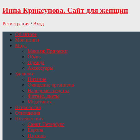
Инна Криксунова. Сайт для женщин
Регистрация
/
Вход
Об авторе
Мои книги
Мода
Макияж Прически
Обувь
Одежда
Аксессуары
Здоровье
Питание
Очищение организма
Народные средства
Фитнес, диеты
Медитация
Психология
Отношения
Путешествия
Санкт-Петербург
Европа
Израиль