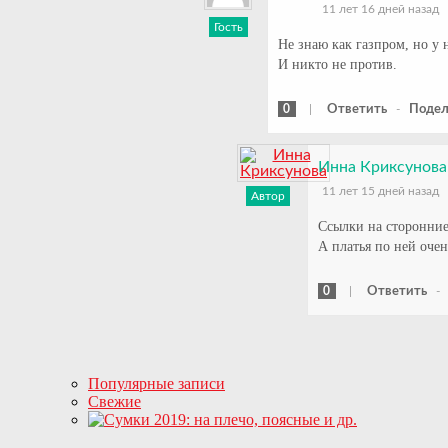
11 лет 16 дней назад
Гость
Не знаю как газпром, но у 
И никто не против.
0
|
Ответить
-
Подел
Инна Криксунова
11 лет 15 дней назад
Автор
Ссылки на сторонние
А платья по ней очен
0
|
Ответить
Популярные записи
Свежие