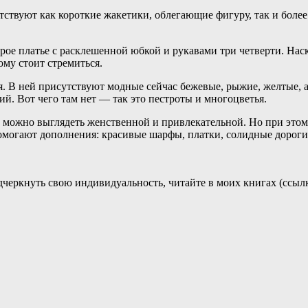
ствуют как короткие жакетики, облегающие фигуру, так и более
ерое платье с расклешенной юбкой и рукавами три четверти. На
ому стоит стремиться.
я. В ней присутствуют модные сейчас бежевые, рыжие, желтые, 
ий. Вот чего там нет — так это пестроты и многоцветья.
не можно выглядеть женственной и привлекательной. Но при эт
помогают дополнения: красивые шарфы, платки, солидные дороги
черкнуть свою индивидуальность, читайте в моих книгах (ссылк