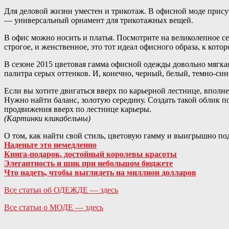
Для деловой жизни уместен и трикотаж. В офисной моде присут
— универсальный орнамент для трикотажных вещей.
В офис можно носить и платья. Посмотрите на великолепное с
строгое, и женственное, это тот идеал офисного образа, к котор
В сезоне 2015 цветовая гамма офисной одежды довольно мягка
палитра серых оттенков. И, конечно, черный, белый, темно-син
Если вы хотите двигаться вверх по карьерной лестнице, впол
Нужно найти баланс, золотую середину. Создать такой облик 
продвижения вверх по лестнице карьеры.
(Картинки кликабельны)
О том, как найти свой стиль, цветовую гамму и выигрышно под
Наденьте это немедленно
Книга-подарок, достойный королевы красоты
Элегантность и шик при небольшом бюджете
Что надеть, чтобы выглядеть на миллион долларов
Все статьи об ОДЕЖДЕ — здесь
Все статьи о МОДЕ — здесь