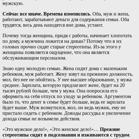
мужскую.
Сейчас все иначе. Времена изменились
. Оба, муж и жена,
работают, зарабатывают деньги для содержания семьи. Оба
трудятся, весь день находятся вне дома, устают.
Почему тогда женщина, придя с работы, начинает хлопотать
по дому, а мужчина ложится на диван? Потому что в их
головах прочно сидят старые стереотипы. Из-за этого у
женщины появляется ощущение, что она является
обслуживающим персоналом.
Знаю одну молодую семью. Жена сидит дома с маленьким
ребенком, муж работает. Жену зовут на прежнюю должность,
мол, без нее не обойтись. У нее высшее образование, у мужа
среднее. Зарплата, которую предлагают жене, будет на 20
тысяч рублей больше, чем у мужа. Она попросила его
оформить на себя отпуск по уходу за ребенком. Аргументом
было то, что денег в семье будет больше, ведь ее зарплата
будет выше. Муж возмутился, мол, он ведь мужик, ему не
пристало сидеть с ребенком. Доводы рассудка и увеличение
дохода семьи не возымели действия.
«Это мужское дело!», «Это женское дело!»…
Прежние
стереотипы сидят в подсознании и изживаются с трудом
.