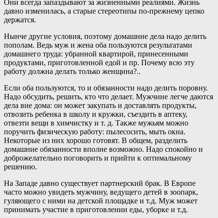
Они всегда запаздывают за жизненными реалиями. Жизнь
давно изменилась, а старые стереотипы по-прежнему цепко
держатся.
Нынче другие условия, поэтому домашние дела надо делить
пополам. Ведь муж и жена оба пользуются результатами
домашнего труда: убранной квартирой, принесенными
продуктами, приготовленной едой и пр. Почему всю эту
работу должна делать только женщина?..
Если оба пользуются, то и обязанности надо делить поровну.
Надо обсудить, решить, кто что делает. Мужчине легче даются
дела вне дома: он может закупать и доставлять продукты,
отвозить ребенка в школу и кружки, съездить в аптеку,
отвезти вещи в химчистку и т. д. Также мужьям можно
поручить физическую работу: пылесосить, мыть окна.
Некоторые из них хорошо готовят. В общем, разделить
домашние обязанности вполне возможно. Надо спокойно и
доброжелательно поговорить и прийти к оптимальному
решению.
На Западе давно существует партнерский брак. В Европе
часто можно увидеть мужчину, ведущего детей в зоопарк,
гуляющего с ними на детской площадке и т.д. Муж может
принимать участие в приготовлении еды, уборке и т.д.