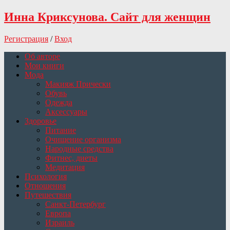
Инна Криксунова. Сайт для женщин
Регистрация
/
Вход
Об авторе
Мои книги
Мода
Макияж Прически
Обувь
Одежда
Аксессуары
Здоровье
Питание
Очищение организма
Народные средства
Фитнес, диеты
Медитация
Психология
Отношения
Путешествия
Санкт-Петербург
Европа
Израиль