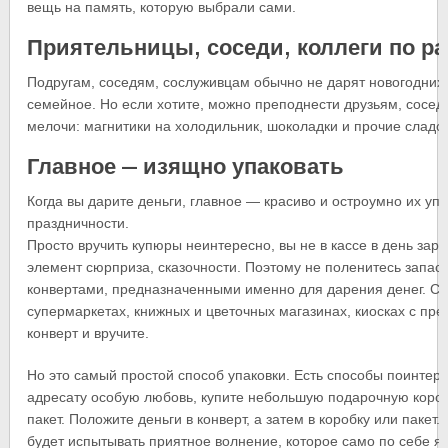
вещь на память, которую выбрали сами.
Приятельницы, соседи, коллеги по ра
Подругам, соседям, сослуживцам обычно не дарят новогодних п
семейное. Но если хотите, можно преподнести друзьям, сосед
мелочи: магнитики на холодильник, шоколадки и прочие сладос
Главное — изящно упаковать
Когда вы дарите деньги, главное — красиво и остроумно их у
праздничности.
Просто вручить купюры неинтересно, вы не в кассе в день зар
элемент сюрприза, сказочности. Поэтому не поленитесь запа
конвертами, предназначенными именно для дарения денег. Се
супермаркетах, книжных и цветочных магазинах, киосках с пресс
конверт и вручите.
Но это самый простой способ упаковки. Есть способы поинтере
адресату особую любовь, купите небольшую подарочную коро
пакет. Положите деньги в конверт, а затем в коробку или пакет.
будет испытывать приятное волнение, которое само по себе я