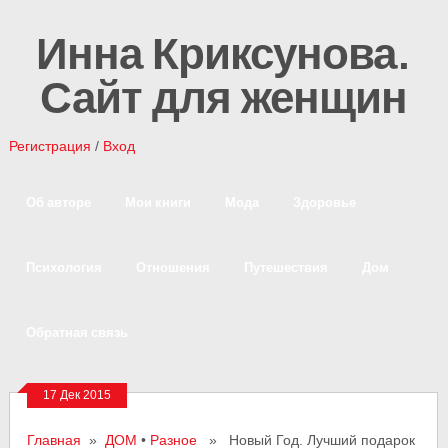
Инна Криксунова.
Сайт для женщин
Регистрация
/
Вход
Об авторе
Мои книги
Мода
Здоровье
Психология
Отношения
Путешествия
Дом
Обратная связь
17 Дек 2015
Главная
»
ДОМ
•
Разное
» Новый Год. Лучший подарок