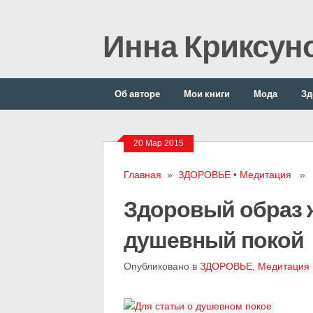
Инна Криксун
Об авторе
Мои книги
Мода
Зд
20 Мар 2015
Главная
»
ЗДОРОВЬЕ
•
Медитация
» Зд
Здоровый образ ж
душевный покой
Опубликовано в
ЗДОРОВЬЕ
,
Медитация