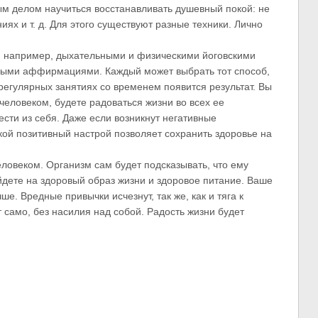
ым делом научиться восстанавливать душевный покой: не
ях и т. д. Для этого существуют разные техники. Лично
, например, дыхательными и физическими йоговскими
ными аффирмациями. Каждый может выбрать тот способ,
регулярных занятиях со временем появится результат. Вы
еловеком, будете радоваться жизни во всех ее
сти из себя. Даже если возникнут негативные
кой позитивный настрой позволяет сохранить здоровье на
еловеком. Организм сам будет подсказывать, что ему
йдете на здоровый образ жизни и здоровое питание. Ваше
ше. Вредные привычки исчезнут, так же, как и тяга к
 само, без насилия над собой. Радость жизни будет