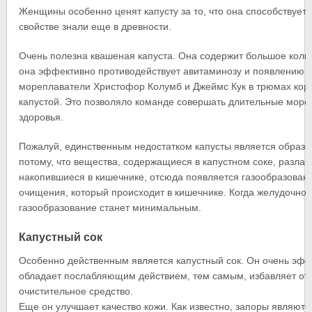
Женщины особенно ценят капусту за то, что она способствует
свойстве знали еще в древности.
Очень полезна квашеная капуста. Она содержит большое колич
она эффективно противодействует авитаминозу и появлению ц
мореплаватели Христофор Колумб и Джеймс Кук в трюмах кора
капустой. Это позволяло команде совершать длительные морск
здоровья.
Пожалуй, единственным недостатком капусты является образов
потому, что вещества, содержащиеся в капустном соке, разлаг
накопившиеся в кишечнике, отсюда появляется газообразовани
очищения, который происходит в кишечнике. Когда желудочно-
газообразование станет минимальным.
Капустный сок
Особенно действенным является капустный сок. Он очень эфф
обладает послабляющим действием, тем самым, избавляет от з
очистительное средство.
Еще он улучшает качество кожи. Как известно, запоры являют