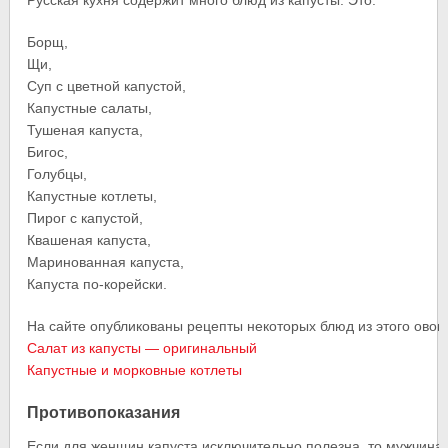
Русская кухня содержит много блюд из капусты. Это:
Борщ,
Щи,
Суп с цветной капустой,
Капустные салаты,
Тушеная капуста,
Бигос,
Голубцы,
Капустные котлеты,
Пирог с капустой,
Квашеная капуста,
Маринованная капуста,
Капуста по-корейски.
На сайте опубликованы рецепты некоторых блюд из этого овощ
Салат из капусты — оригинальный
Капустные и морковные котлеты
Противопоказания
Если для женщин капуста исключительно полезна, то мужчинам