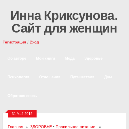
Инна Криксунова.
Сайт для женщин
Регистрация
/
Вход
Об авторе
Мои книги
Мода
Здоровье
Психология
Отношения
Путешествия
Дом
Обратная связь
31 Май 2015
Главная
»
ЗДОРОВЬЕ
•
Правильное питание
»